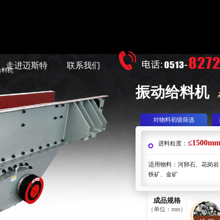
走进迈斯特
联系我们
给料机
振动给料机
对物料初级筛选
≤1500m
进料粒度：
适用物料：河卵石、花岗岩
铁矿、金矿
成品规格
（单位：mm）