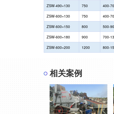
ZSW-490×130
750
400-7
ZSW-600×130
750
400-7
ZSW-600×150
800
500-9
ZSW-600×180
900
700-1
ZSW-600×200
1200
800-1
相关案例