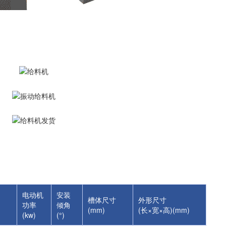
电动机
安装
槽体尺寸
外形尺寸
功率
倾角
(mm)
(长×宽×高)(mm)
(kw)
(°)