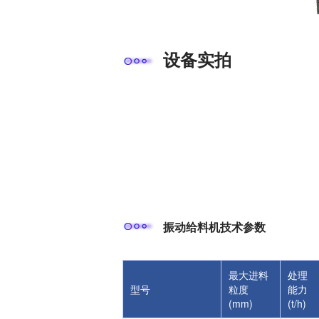
设备实拍
振动给料机技术参数
最大进料
处理
型号
粒度
能力
(mm)
(t/h)