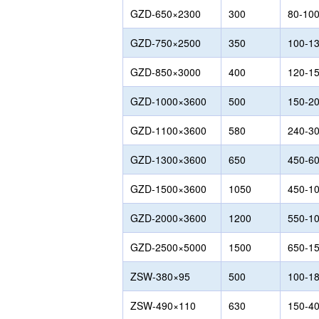
GZD-650×2300
300
80-10
GZD-750×2500
350
100-1
GZD-850×3000
400
120-1
GZD-1000×3600
500
150-2
GZD-1100×3600
580
240-3
GZD-1300×3600
650
450-6
GZD-1500×3600
1050
450-1
GZD-2000×3600
1200
550-1
GZD-2500×5000
1500
650-1
ZSW-380×95
500
100-1
ZSW-490×110
630
150-4