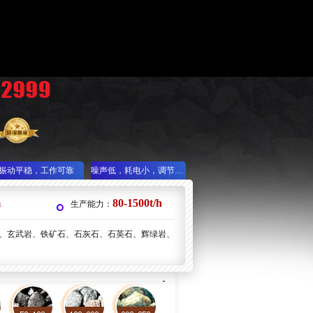
振动平稳，工作可靠
噪声低，耗电小，调节性能好
m
80-1500t/h
生产能力：
、玄武岩、铁矿石、石灰石、石英石、辉绿岩、